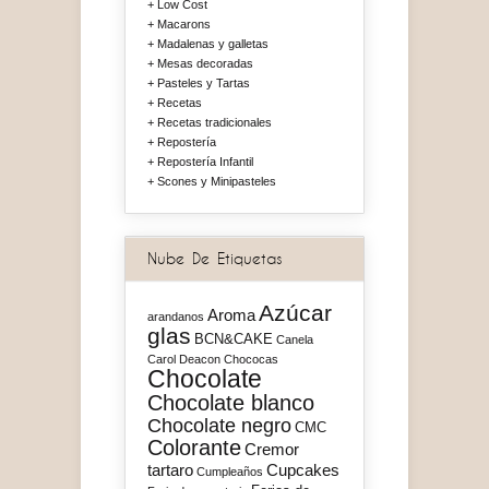
Low Cost
Macarons
Madalenas y galletas
Mesas decoradas
Pasteles y Tartas
Recetas
Recetas tradicionales
Repostería
Repostería Infantil
Scones y Minipasteles
Nube De Etiquetas
Azúcar
Aroma
arandanos
glas
BCN&CAKE
Canela
Carol Deacon
Chococas
Chocolate
Chocolate blanco
Chocolate negro
CMC
Colorante
Cremor
tartaro
Cupcakes
Cumpleaños