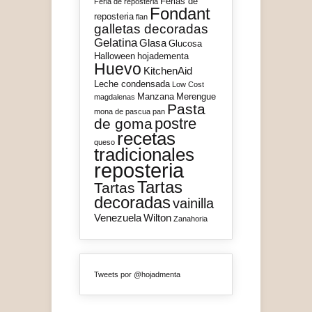
Ferias de
Feria de reposteria
Fondant
reposteria
flan
galletas decoradas
Gelatina
Glasa
Glucosa
Halloween
hojadementa
Huevo
KitchenAid
Leche condensada
Low Cost
Manzana
Merengue
magdalenas
Pasta
mona de pascua
pan
postre
de goma
recetas
queso
tradicionales
reposteria
Tartas
Tartas
decoradas
vainilla
Venezuela
Wilton
Zanahoria
Tweets por @hojadmenta