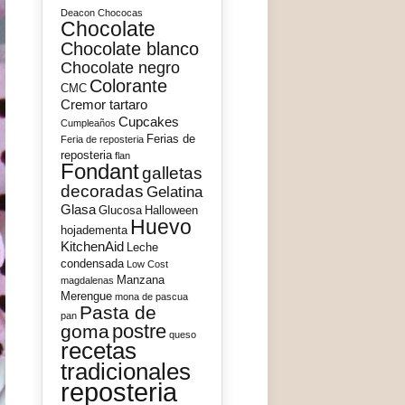
Deacon
Chococas
Chocolate
Chocolate blanco
Chocolate negro
Colorante
CMC
Cremor tartaro
Cupcakes
Cumpleaños
Ferias de
Feria de reposteria
reposteria
flan
Fondant
galletas
decoradas
Gelatina
Glasa
Glucosa
Halloween
Huevo
hojadementa
KitchenAid
Leche
condensada
Low Cost
Manzana
magdalenas
Merengue
mona de pascua
Pasta de
pan
postre
goma
queso
recetas
tradicionales
reposteria