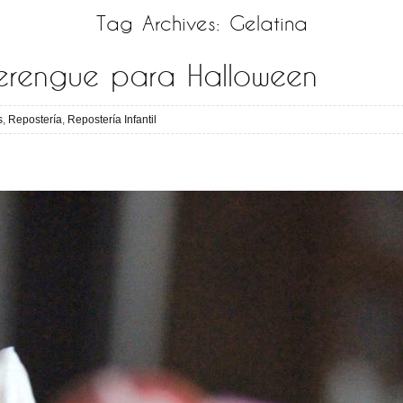
Tag Archives:
Gelatina
erengue para Halloween
s
,
Repostería
,
Repostería Infantil