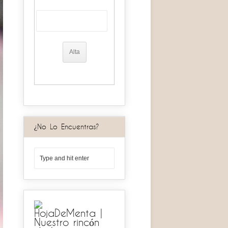
¿No Lo Encuentras?
HojaDeMenta |
Nuestro rincón