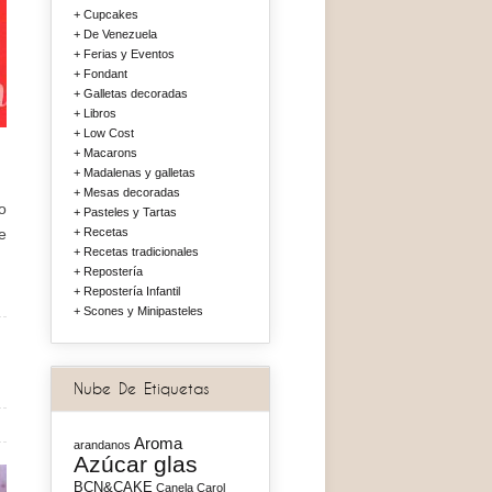
Cupcakes
De Venezuela
Ferias y Eventos
Fondant
Galletas decoradas
Libros
Low Cost
Macarons
Madalenas y galletas
Mesas decoradas
o
Pasteles y Tartas
e
Recetas
Recetas tradicionales
Repostería
Repostería Infantil
Scones y Minipasteles
Nube De Etiquetas
Aroma
arandanos
Azúcar glas
BCN&CAKE
Canela
Carol