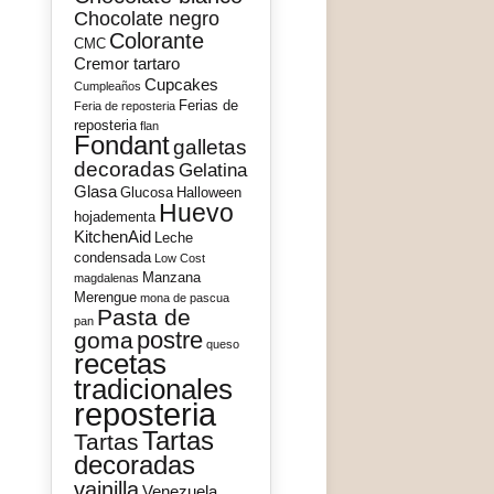
Chocolate negro
Colorante
CMC
Cremor tartaro
Cupcakes
Cumpleaños
Ferias de
Feria de reposteria
reposteria
flan
Fondant
galletas
decoradas
Gelatina
Glasa
Glucosa
Halloween
Huevo
hojadementa
KitchenAid
Leche
condensada
Low Cost
Manzana
magdalenas
Merengue
mona de pascua
Pasta de
pan
postre
goma
queso
recetas
tradicionales
reposteria
Tartas
Tartas
decoradas
vainilla
Venezuela