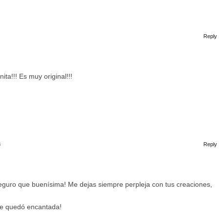
Reply
ta!!! Es muy original!!!
8
Reply
seguro que buenísima! Me dejas siempre perpleja con tus creaciones,
e quedó encantada!