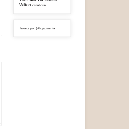
Wilton
Zanahoria
Tweets por @hojadmenta