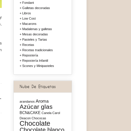
Fondant
Galletas decoradas
Libros
y
Low Cost
,
Macarons
Madalenas y galletas
Mesas decoradas
Pasteles y Tartas
s
Recetas
n
Recetas tradicionales
Repostería
Repostería Infantil
Scones y Minipasteles
Nube De Etiquetas
→
Aroma
arandanos
Azúcar glas
BCN&CAKE
Canela
Carol
Deacon
Chococas
Chocolate
Chocolate blanco