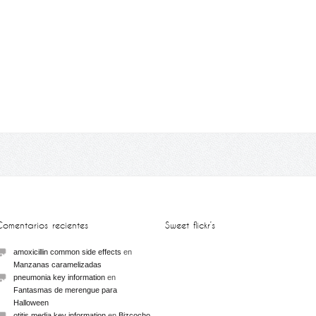
Comentarios recientes
Sweet flickr’s
amoxicillin common side effects
en
Manzanas caramelizadas
pneumonia key information
en
Fantasmas de merengue para
Halloween
otitis media key information
en
Bizcocho