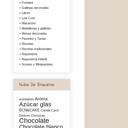
Fondant
Galletas decoradas
Libros
Low Cost
Macarons
Madalenas y galletas
Mesas decoradas
Pasteles y Tartas
Recetas
Recetas tradicionales
Repostería
Repostería Infantil
Scones y Minipasteles
Nube De Etiquetas
Aroma
arandanos
Azúcar glas
BCN&CAKE
Canela
Carol
Deacon
Chococas
Chocolate
Chocolate blanco