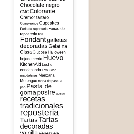
Chocolate negro
Colorante
CMC
Cremor tartaro
Cupcakes
Cumpleaños
Ferias de
Feria de reposteria
reposteria
flan
Fondant
galletas
decoradas
Gelatina
Glasa
Glucosa
Halloween
Huevo
hojadementa
KitchenAid
Leche
condensada
Low Cost
Manzana
magdalenas
Merengue
mona de pascua
Pasta de
pan
postre
goma
queso
recetas
tradicionales
reposteria
Tartas
Tartas
decoradas
vainilla
Venezuela