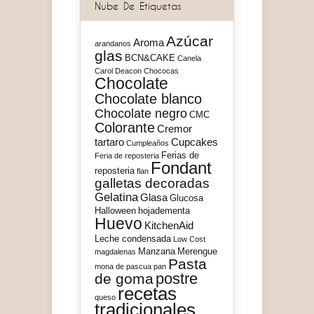
Nube De Etiquetas
Azúcar
Aroma
arandanos
glas
BCN&CAKE
Canela
Carol Deacon
Chococas
Chocolate
Chocolate blanco
Chocolate negro
CMC
Colorante
Cremor
tartaro
Cupcakes
Cumpleaños
Ferias de
Feria de reposteria
Fondant
reposteria
flan
galletas decoradas
Gelatina
Glasa
Glucosa
Halloween
hojadementa
Huevo
KitchenAid
Leche condensada
Low Cost
Manzana
Merengue
magdalenas
Pasta
mona de pascua
pan
postre
de goma
recetas
queso
tradicionales