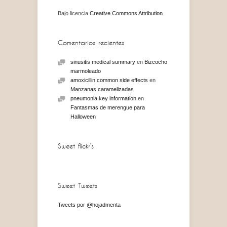
Bajo licencia
Creative Commons Attribution
Comentarios recientes
sinusitis medical summary
en
Bizcocho
marmoleado
amoxicillin common side effects
en
Manzanas caramelizadas
pneumonia key information
en
Fantasmas de merengue para
Halloween
Sweet flickr’s
Sweet Tweets
Tweets por @hojadmenta