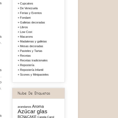
a
Cupcakes
De Venezuela
Ferias y Eventos
Fondant
Galletas decoradas
Libros
Low Cost
a
Macarons
Madalenas y galletas
.
Mesas decoradas
Pasteles y Tartas
Recetas
Recetas tradicionales
Repostería
s
Repostería Infantil
Scones y Minipasteles
…
o
.
Nube De Etiquetas
Aroma
arandanos
Azúcar glas
a
BCN&CAKE
Canela
Carol