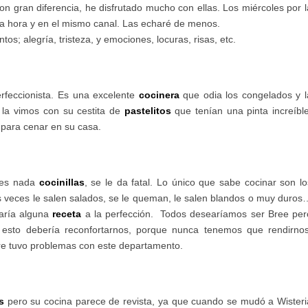
con gran diferencia, he disfrutado mucho con ellas. Los miércoles por l
a hora y en el mismo canal. Las echaré de menos.
os; alegría, tristeza, y emociones, locuras, risas, etc.
rfeccionista. Es una excelente
cocinera
que odia los congelados y l
la vimos con su cestita de
pastelitos
que tenían una pinta increíble
 para cenar en su casa.
o es nada
cocinillas
, se le da fatal. Lo único que sabe cocinar son lo
veces le salen salados, se le queman, le salen blandos o muy duros
aría alguna
receta
a la perfección. Todos desearíamos ser Bree per
sto debería reconfortarnos, porque nunca tenemos que rendirnos
e tuvo problemas con este departamento.
s
pero su cocina parece de revista, ya que cuando se mudó a Wisteri