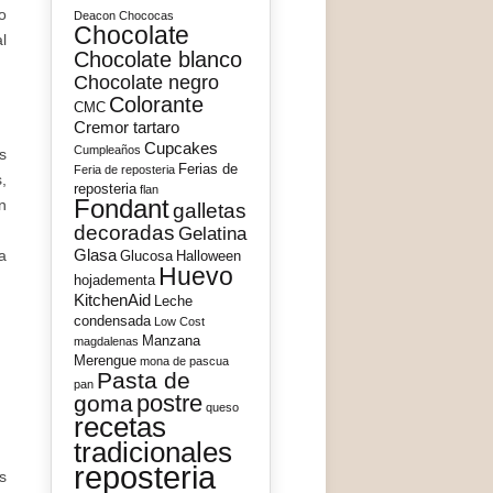
o
Deacon
Chococas
Chocolate
l
Chocolate blanco
Chocolate negro
Colorante
CMC
Cremor tartaro
Cupcakes
Cumpleaños
s
Ferias de
Feria de reposteria
,
reposteria
flan
Fondant
n
galletas
decoradas
Gelatina
Glasa
a
Glucosa
Halloween
Huevo
hojadementa
KitchenAid
Leche
condensada
Low Cost
Manzana
magdalenas
Merengue
mona de pascua
Pasta de
pan
postre
goma
queso
recetas
tradicionales
reposteria
s