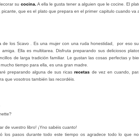
 decorar su
cocina.
A ella le gusta tener a alguien que le cocine. El plat
 picante, que es el plato que prepara en el primer capitulo cuando va a
a de los Scavo . Es una mujer con una ruda honestidad, por eso su
amiga. Ella es multitarea. Disfruta preparando sus deliciosos platos
cillos de larga tradición familiar. Le gustan las cosas perfectas y bie
 mucho tiempo para ella, es una gran madre.
aré preparando alguna de sus ricas
recetas
de vez en cuando, par
ra que vosotros también las recordéis.
?
nette?
ar de vuestro libro! ¡Yno sabéis cuanto!
ió los pasos durante todo este tiempo os agradece todo lo que no