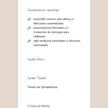
Comentarios recientes
amoxicillin common side effects
en
Manzanas caramelizadas
pneumonia key information
en
Fantasmas de merengue para
Halloween
otitis media key information
en
Bizcocho
marmoleado
Sweet flickr’s
Sweet Tweets
Tweets por @hojadmenta
© Hoja de Menta