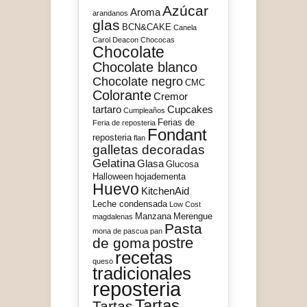
Azúcar
Aroma
arandanos
glas
BCN&CAKE
Canela
Carol Deacon
Chococas
Chocolate
Chocolate blanco
Chocolate negro
CMC
Colorante
Cremor
tartaro
Cupcakes
Cumpleaños
Ferias de
Feria de reposteria
Fondant
reposteria
flan
galletas decoradas
Gelatina
Glasa
Glucosa
Halloween
hojadementa
Huevo
KitchenAid
Leche condensada
Low Cost
Manzana
Merengue
magdalenas
Pasta
mona de pascua
pan
postre
de goma
recetas
queso
tradicionales
reposteria
Tartas
Tartas