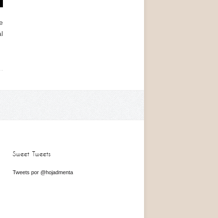
e
l
Sweet Tweets
Tweets por @hojadmenta