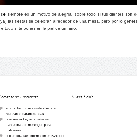
lce
siempre es un motivo de alegría, sobre todo si tus dientes son d
tuya) las fiestas se celebran alrededor de una mesa, pero por lo genera
 todo si te pones en la piel de un niño.
Comentarios recientes
Sweet flickr’s
amoxicillin common side effects
en
Manzanas caramelizadas
pneumonia key information
en
Fantasmas de merengue para
Halloween
otitis media key information
en
Bizcocho