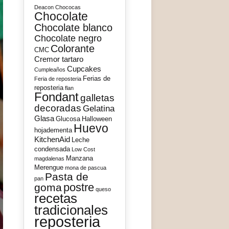
Deacon
Chococas
Chocolate
Chocolate blanco
Chocolate negro
Colorante
CMC
Cremor tartaro
Cupcakes
Cumpleaños
Ferias de
Feria de reposteria
reposteria
flan
Fondant
galletas
decoradas
Gelatina
Glasa
Glucosa
Halloween
Huevo
hojadementa
KitchenAid
Leche
condensada
Low Cost
Manzana
magdalenas
Merengue
mona de pascua
Pasta de
pan
postre
goma
queso
recetas
tradicionales
reposteria