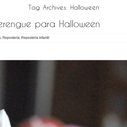
Tag Archives:
Halloween
erengue para Halloween
s
,
Repostería
,
Repostería Infantil