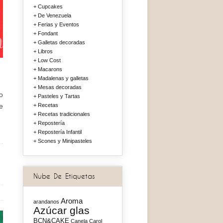
Cupcakes
De Venezuela
Ferias y Eventos
Fondant
Galletas decoradas
Libros
Low Cost
Macarons
Madalenas y galletas
Mesas decoradas
o
Pasteles y Tartas
e
Recetas
Recetas tradicionales
Repostería
Repostería Infantil
Scones y Minipasteles
Nube De Etiquetas
Aroma
arandanos
Azúcar glas
BCN&CAKE
Canela
Carol