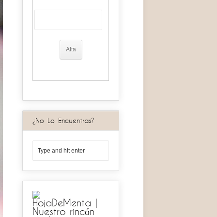
¿No Lo Encuentras?
HojaDeMenta |
Nuestro rincón