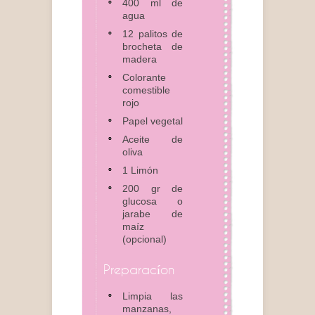
400 ml de
agua
12 palitos de
brocheta de
madera
Colorante
comestible
rojo
Papel vegetal
Aceite de
oliva
1 Limón
200 gr de
glucosa o
jarabe de
maíz
(opcional)
Preparacíon
Limpia las
manzanas,