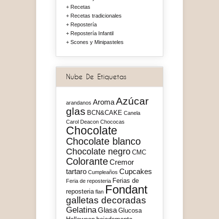
Recetas
Recetas tradicionales
Repostería
Repostería Infantil
Scones y Minipasteles
Nube De Etiquetas
Azúcar
Aroma
arandanos
glas
BCN&CAKE
Canela
Carol Deacon
Chococas
Chocolate
Chocolate blanco
Chocolate negro
CMC
Colorante
Cremor
tartaro
Cupcakes
Cumpleaños
Ferias de
Feria de reposteria
Fondant
reposteria
flan
galletas decoradas
Gelatina
Glasa
Glucosa