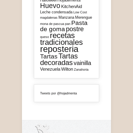
Halloween
hojadementa
Huevo
KitchenAid
Leche condensada
Low Cost
Manzana
Merengue
magdalenas
Pasta
mona de pascua
pan
postre
de goma
recetas
queso
tradicionales
reposteria
Tartas
Tartas
decoradas
vainilla
Venezuela
Wilton
Zanahoria
Tweets por @hojadmenta