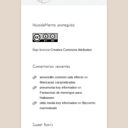
HojadeMenta protegido
Bajo licencia
Creative Commons Attribution
Comentarios recientes
amoxicillin common side effects
en
Manzanas caramelizadas
pneumonia key information
en
Fantasmas de merengue para
Halloween
otitis media key information
en
Bizcocho
marmoleado
Sweet flickr’s