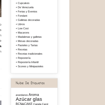
Cupcakes
De Venezuela
Ferias y Eventos
Fondant
Galletas decoradas
o
Libros
Low Cost
s
Macarons
n
Madalenas y galletas
e
Mesas decoradas
Pasteles y Tartas
a
Recetas
n
Recetas tradicionales
Repostería
Repostería Infantil
Scones y Minipasteles
Nube De Etiquetas
Aroma
arandanos
Azúcar glas
BCN&CAKE
Canela
Carol