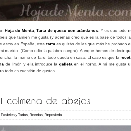
 en
Hoja de Menta
,
Tarta de queso con arándanos
. Y es que todo n
abéis que tamién me gusta (y además creo que es la base de todo) la
e estoy en España, esta
tarta
es quizás de las que más he probado e
e mi marido. (Como odio la palabra suegra). Aunque hemos de decir qu
Concha, la mamá de Taro, todo queda en casa. El caso es que la
recet
na
de limón y ella introduce la
galleta
en el horno. A mi me gusta u
ro todo es cuestión de gustos.
t colmena de abejas
,
Pasteles y Tartas
,
Recetas
,
Repostería