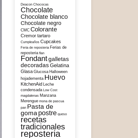
Deacon
Chococas
Chocolate
Chocolate blanco
Chocolate negro
Colorante
CMC
Cremor tartaro
Cupcakes
Cumpleaños
Ferias de
Feria de reposteria
reposteria
flan
Fondant
galletas
decoradas
Gelatina
Glasa
Glucosa
Halloween
Huevo
hojadementa
KitchenAid
Leche
condensada
Low Cost
Manzana
magdalenas
Merengue
mona de pascua
Pasta de
pan
postre
goma
queso
recetas
tradicionales
reposteria