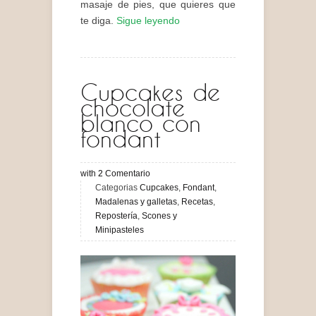
masaje de pies, que quieres que
te diga.
Sigue leyendo
Cupcakes de
chocolate
blanco con
fondant
with
2
Comentario
Categorias
Cupcakes
,
Fondant
,
Madalenas y galletas
,
Recetas
,
Repostería
,
Scones y
Minipasteles