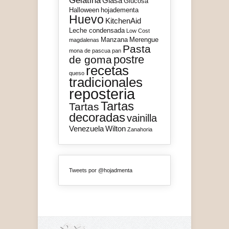
Gelatina
Glasa
Glucosa
Halloween
hojadementa
Huevo
KitchenAid
Leche condensada
Low Cost
Manzana
Merengue
magdalenas
Pasta
mona de pascua
pan
postre
de goma
recetas
queso
tradicionales
reposteria
Tartas
Tartas
decoradas
vainilla
Venezuela
Wilton
Zanahoria
Tweets por @hojadmenta