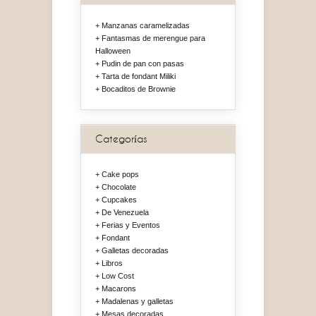
Manzanas caramelizadas
Fantasmas de merengue para
Halloween
Pudin de pan con pasas
Tarta de fondant Miliki
Bocaditos de Brownie
Categorías
Cake pops
Chocolate
Cupcakes
De Venezuela
Ferias y Eventos
Fondant
Galletas decoradas
Libros
Low Cost
Macarons
Madalenas y galletas
Mesas decoradas