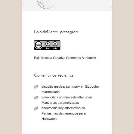
HojadeMenta protegido
Bajo licencia
Creative Commons Attribution
Comentarios recientes
sinusitis medical summary
en
Bizcocho
marmoleado
amoxicillin common side effects
en
Manzanas caramelizadas
pneumonia key information
en
Fantasmas de merengue para
Halloween