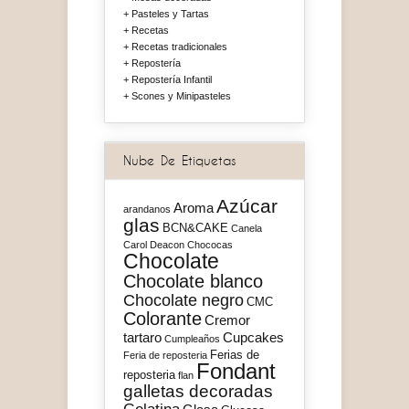
Pasteles y Tartas
Recetas
Recetas tradicionales
Repostería
Repostería Infantil
Scones y Minipasteles
Nube De Etiquetas
Azúcar
Aroma
arandanos
glas
BCN&CAKE
Canela
Carol Deacon
Chococas
Chocolate
Chocolate blanco
Chocolate negro
CMC
Colorante
Cremor
tartaro
Cupcakes
Cumpleaños
Ferias de
Feria de reposteria
Fondant
reposteria
flan
galletas decoradas