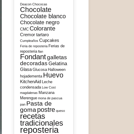
Deacon
Chococas
Chocolate
Chocolate blanco
Chocolate negro
Colorante
CMC
Cremor tartaro
Cupcakes
Cumpleaños
Ferias de
Feria de reposteria
reposteria
flan
Fondant
galletas
decoradas
Gelatina
Glasa
Glucosa
Halloween
Huevo
hojadementa
KitchenAid
Leche
condensada
Low Cost
Manzana
magdalenas
Merengue
mona de pascua
Pasta de
pan
postre
goma
queso
recetas
tradicionales
reposteria