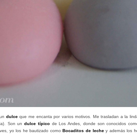
 un
dulce
que me encanta por varios motivos. Me trasladan a la lind
la). Son un
dulce típico
de Los Andes, donde son conocidos com
aves, yo los he bautizado como
Bocaditos de leche
y además los h