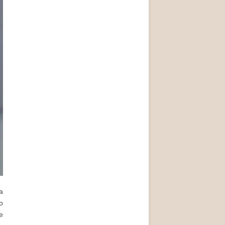
a
o
e