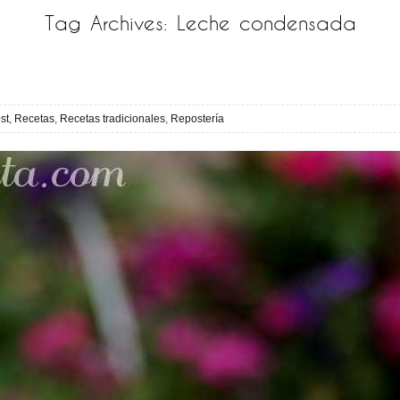
Tag Archives:
Leche condensada
st
,
Recetas
,
Recetas tradicionales
,
Repostería