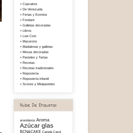
Cupcakes
De Venezuela
Ferias y Eventos
Fondant
Galletas decoradas
Libros
Low Cost
Macarons
Madalenas y galletas
Mesas decoradas
Pasteles y Tartas
Recetas
Recetas tradicionales
Repostería
Repostería Infantil
Scones y Minipasteles
Nube De Etiquetas
Aroma
arandanos
Azúcar glas
BCN&CAKE
Canela
Carol