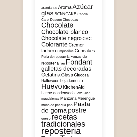
Azúcar
Aroma
arandanos
glas
BCN&CAKE
Canela
Carol Deacon
Chococas
Chocolate
Chocolate blanco
Chocolate negro
CMC
Colorante
Cremor
tartaro
Cupcakes
Cumpleaños
Ferias de
Feria de reposteria
Fondant
reposteria
flan
galletas decoradas
Gelatina
Glasa
Glucosa
Halloween
hojadementa
Huevo
KitchenAid
Leche condensada
Low Cost
Manzana
Merengue
magdalenas
Pasta
mona de pascua
pan
postre
de goma
recetas
queso
tradicionales
reposteria