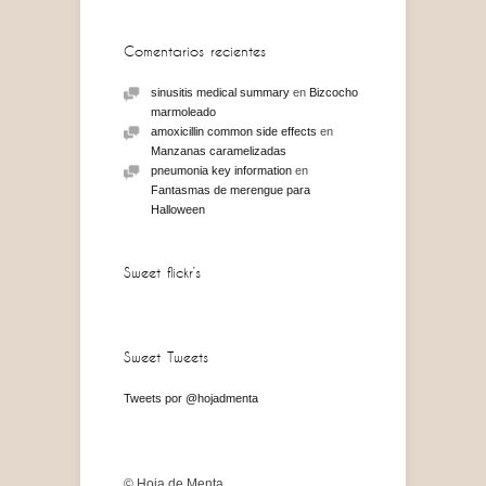
Comentarios recientes
sinusitis medical summary
en
Bizcocho
marmoleado
amoxicillin common side effects
en
Manzanas caramelizadas
pneumonia key information
en
Fantasmas de merengue para
Halloween
Sweet flickr’s
Sweet Tweets
Tweets por @hojadmenta
© Hoja de Menta