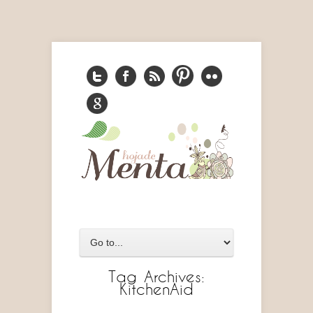
Tag Archives:
KitchenAid