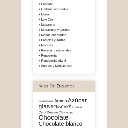
Fondant
Galletas decoradas
Libros
Low Cost
Macarons
Madalenas y galletas
Mesas decoradas
Pasteles y Tartas
Recetas
Recetas tradicionales
Repostería
Repostería Infantil
Scones y Minipasteles
Nube De Etiquetas
Azúcar
Aroma
arandanos
glas
BCN&CAKE
Canela
Carol Deacon
Chococas
Chocolate
Chocolate blanco