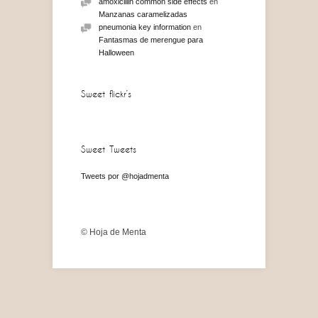
amoxicillin common side effects
en
Manzanas caramelizadas
pneumonia key information
en
Fantasmas de merengue para
Halloween
Sweet flickr’s
Sweet Tweets
Tweets por @hojadmenta
© Hoja de Menta