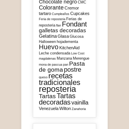
Chocolate negro
CMC
Colorante
Cremor
tartaro
Cupcakes
Cumpleaños
Ferias de
Feria de reposteria
Fondant
reposteria
flan
galletas decoradas
Gelatina
Glasa
Glucosa
Halloween
hojadementa
Huevo
KitchenAid
Leche condensada
Low Cost
Manzana
Merengue
magdalenas
Pasta
mona de pascua
pan
postre
de goma
recetas
queso
tradicionales
reposteria
Tartas
Tartas
decoradas
vainilla
Venezuela
Wilton
Zanahoria