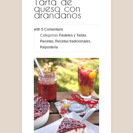
Tarta de
queso con
arandanos
with
5
Comentario
Categorias
Pasteles y Tartas
,
Recetas
,
Recetas tradicionales
,
Repostería