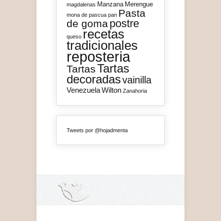
Manzana
Merengue
magdalenas
Pasta
mona de pascua
pan
postre
de goma
recetas
queso
tradicionales
reposteria
Tartas
Tartas
decoradas
vainilla
Venezuela
Wilton
Zanahoria
Tweets por @hojadmenta