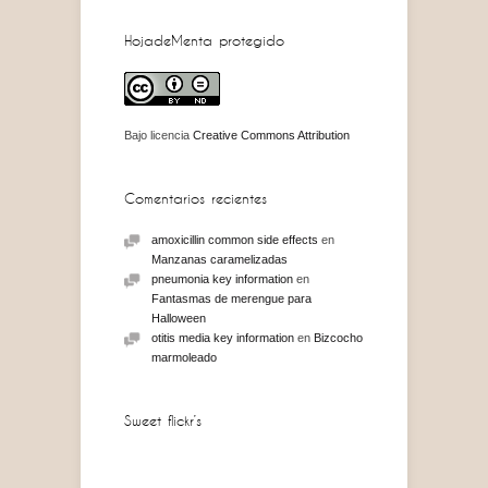
HojadeMenta protegido
Bajo licencia
Creative Commons Attribution
Comentarios recientes
amoxicillin common side effects
en
Manzanas caramelizadas
pneumonia key information
en
Fantasmas de merengue para
Halloween
otitis media key information
en
Bizcocho
marmoleado
Sweet flickr’s