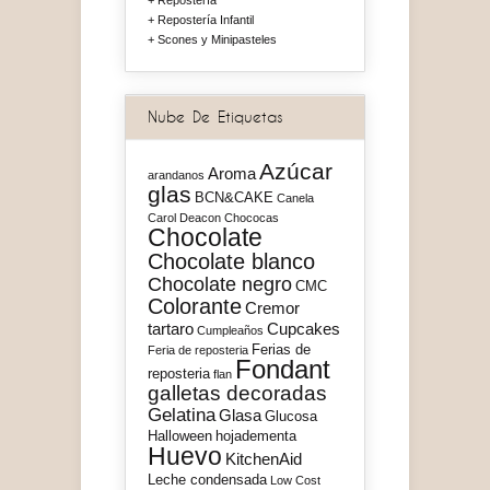
Repostería Infantil
Scones y Minipasteles
Nube De Etiquetas
Azúcar
Aroma
arandanos
glas
BCN&CAKE
Canela
Carol Deacon
Chococas
Chocolate
Chocolate blanco
Chocolate negro
CMC
Colorante
Cremor
tartaro
Cupcakes
Cumpleaños
Ferias de
Feria de reposteria
Fondant
reposteria
flan
galletas decoradas
Gelatina
Glasa
Glucosa
Halloween
hojadementa
Huevo
KitchenAid
Leche condensada
Low Cost