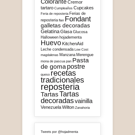
Colorante
Cremor
tartaro
Cupcakes
Cumpleaños
Ferias de
Feria de reposteria
Fondant
reposteria
flan
galletas decoradas
Gelatina
Glasa
Glucosa
Halloween
hojadementa
Huevo
KitchenAid
Leche condensada
Low Cost
Manzana
Merengue
magdalenas
Pasta
mona de pascua
pan
postre
de goma
recetas
queso
tradicionales
reposteria
Tartas
Tartas
decoradas
vainilla
Venezuela
Wilton
Zanahoria
Tweets por @hojadmenta