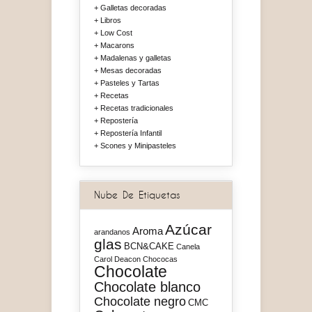
Galletas decoradas
Libros
Low Cost
Macarons
Madalenas y galletas
Mesas decoradas
Pasteles y Tartas
Recetas
Recetas tradicionales
Repostería
Repostería Infantil
Scones y Minipasteles
Nube De Etiquetas
Azúcar
Aroma
arandanos
glas
BCN&CAKE
Canela
Carol Deacon
Chococas
Chocolate
Chocolate blanco
Chocolate negro
CMC