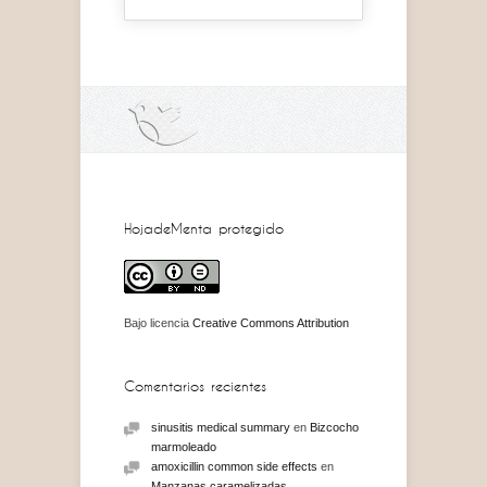
HojadeMenta protegido
Bajo licencia
Creative Commons Attribution
Comentarios recientes
sinusitis medical summary
en
Bizcocho
marmoleado
amoxicillin common side effects
en
Manzanas caramelizadas