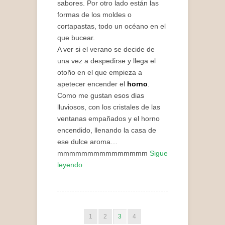
sabores. Por otro lado están las
formas de los moldes o
cortapastas, todo un océano en el
que bucear.
A ver si el verano se decide de
una vez a despedirse y llega el
otoño en el que empieza a
apetecer encender el
horno
.
Como me gustan esos dias
lluviosos, con los cristales de las
ventanas empañados y el horno
encendido, llenando la casa de
ese dulce aroma…
mmmmmmmmmmmmmmm
Sigue
leyendo
1
2
3
4