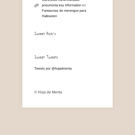
pneumonia key information
en
Fantasmas de merengue para
Halloween
Sweet flickr’s
Sweet Tweets
Tweets por @hojadmenta
© Hoja de Menta