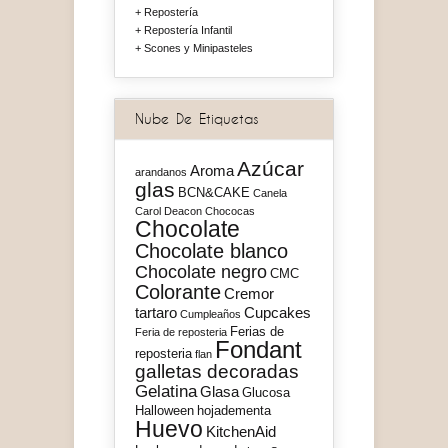
Repostería
Repostería Infantil
Scones y Minipasteles
Nube De Etiquetas
Azúcar
Aroma
arandanos
glas
BCN&CAKE
Canela
Carol Deacon
Chococas
Chocolate
Chocolate blanco
Chocolate negro
CMC
Colorante
Cremor
tartaro
Cupcakes
Cumpleaños
Ferias de
Feria de reposteria
Fondant
reposteria
flan
galletas decoradas
Gelatina
Glasa
Glucosa
Halloween
hojadementa
Huevo
KitchenAid