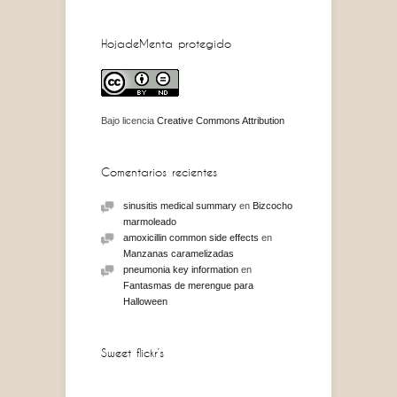
HojadeMenta protegido
Bajo licencia
Creative Commons Attribution
Comentarios recientes
sinusitis medical summary
en
Bizcocho
marmoleado
amoxicillin common side effects
en
Manzanas caramelizadas
pneumonia key information
en
Fantasmas de merengue para
Halloween
Sweet flickr’s