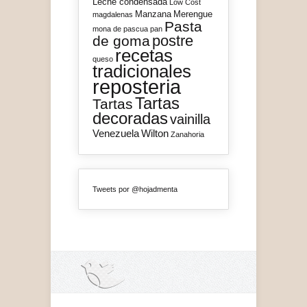
Leche condensada
Low Cost
Manzana
Merengue
magdalenas
Pasta
mona de pascua
pan
postre
de goma
recetas
queso
tradicionales
reposteria
Tartas
Tartas
decoradas
vainilla
Venezuela
Wilton
Zanahoria
Tweets por @hojadmenta