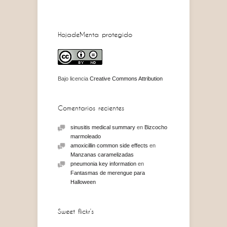
HojadeMenta protegido
Bajo licencia
Creative Commons Attribution
Comentarios recientes
sinusitis medical summary
en
Bizcocho
marmoleado
amoxicillin common side effects
en
Manzanas caramelizadas
pneumonia key information
en
Fantasmas de merengue para
Halloween
Sweet flickr’s