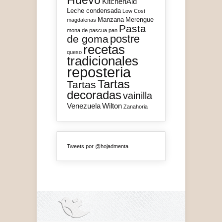
Huevo
KitchenAid
Leche condensada
Low Cost
Manzana
Merengue
magdalenas
Pasta
mona de pascua
pan
postre
de goma
recetas
queso
tradicionales
reposteria
Tartas
Tartas
decoradas
vainilla
Venezuela
Wilton
Zanahoria
Tweets por @hojadmenta