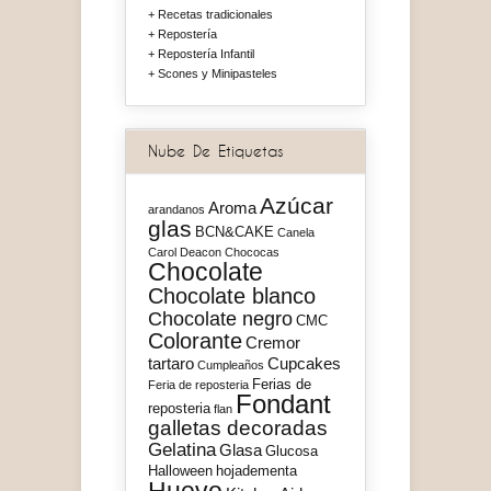
Recetas tradicionales
Repostería
Repostería Infantil
Scones y Minipasteles
Nube De Etiquetas
Azúcar
Aroma
arandanos
glas
BCN&CAKE
Canela
Carol Deacon
Chococas
Chocolate
Chocolate blanco
Chocolate negro
CMC
Colorante
Cremor
tartaro
Cupcakes
Cumpleaños
Ferias de
Feria de reposteria
Fondant
reposteria
flan
galletas decoradas
Gelatina
Glasa
Glucosa
Halloween
hojadementa