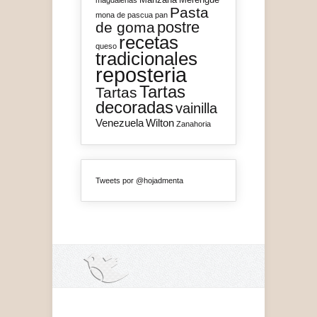
magdalenas
Pasta
mona de pascua
pan
postre
de goma
recetas
queso
tradicionales
reposteria
Tartas
Tartas
decoradas
vainilla
Venezuela
Wilton
Zanahoria
Tweets por @hojadmenta