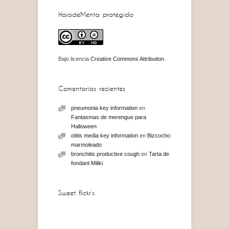
HojadeMenta protegido
Bajo licencia
Creative Commons Attribution
Comentarios recientes
pneumonia key information
en
Fantasmas de merengue para
Halloween
otitis media key information
en
Bizcocho
marmoleado
bronchitis productive cough
en
Tarta de
fondant Miliki
Sweet flickr’s