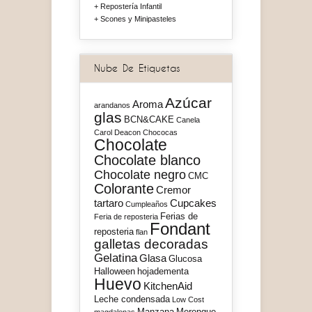
Repostería Infantil
Scones y Minipasteles
Nube De Etiquetas
Azúcar
Aroma
arandanos
glas
BCN&CAKE
Canela
Carol Deacon
Chococas
Chocolate
Chocolate blanco
Chocolate negro
CMC
Colorante
Cremor
tartaro
Cupcakes
Cumpleaños
Ferias de
Feria de reposteria
Fondant
reposteria
flan
galletas decoradas
Gelatina
Glasa
Glucosa
Halloween
hojadementa
Huevo
KitchenAid
Leche condensada
Low Cost
Manzana
Merengue