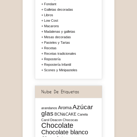
Fondant
Galletas decoradas
Libros
Low Cost
Macarons
Madalenas y galletas
Mesas decoradas
Pasteles y Tartas
Recetas
Recetas tradicionales
Repostería
Repostería Infantil
Scones y Minipasteles
Nube De Etiquetas
Azúcar
Aroma
arandanos
glas
BCN&CAKE
Canela
Carol Deacon
Chococas
Chocolate
Chocolate blanco