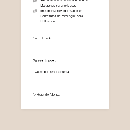
amoxicillin common side effects
en
Manzanas caramelizadas
pneumonia key information
en
Fantasmas de merengue para
Halloween
Sweet flickr’s
Sweet Tweets
Tweets por @hojadmenta
© Hoja de Menta