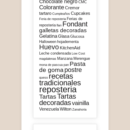
Chocolate negro
CMC
Colorante
Cremor
tartaro
Cupcakes
Cumpleaños
Ferias de
Feria de reposteria
Fondant
reposteria
flan
galletas decoradas
Gelatina
Glasa
Glucosa
Halloween
hojadementa
Huevo
KitchenAid
Leche condensada
Low Cost
Manzana
Merengue
magdalenas
Pasta
mona de pascua
pan
postre
de goma
recetas
queso
tradicionales
reposteria
Tartas
Tartas
decoradas
vainilla
Venezuela
Wilton
Zanahoria