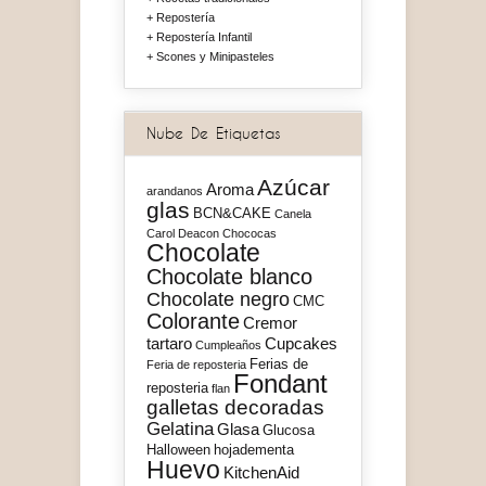
Repostería
Repostería Infantil
Scones y Minipasteles
Nube De Etiquetas
Azúcar
Aroma
arandanos
glas
BCN&CAKE
Canela
Carol Deacon
Chococas
Chocolate
Chocolate blanco
Chocolate negro
CMC
Colorante
Cremor
tartaro
Cupcakes
Cumpleaños
Ferias de
Feria de reposteria
Fondant
reposteria
flan
galletas decoradas
Gelatina
Glasa
Glucosa
Halloween
hojadementa
Huevo
KitchenAid