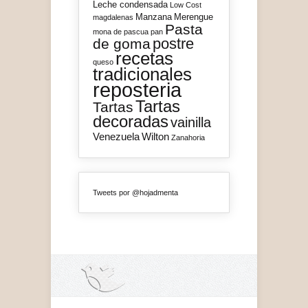
Leche condensada
Low Cost
Manzana
Merengue
magdalenas
Pasta
mona de pascua
pan
postre
de goma
recetas
queso
tradicionales
reposteria
Tartas
Tartas
decoradas
vainilla
Venezuela
Wilton
Zanahoria
Tweets por @hojadmenta