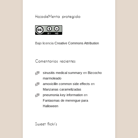
HojadeMenta protegido
Bajo licencia
Creative Commons Attribution
Comentarios recientes
sinusitis medical summary
en
Bizcocho
marmoleado
amoxicillin common side effects
en
Manzanas caramelizadas
pneumonia key information
en
Fantasmas de merengue para
Halloween
Sweet flickr’s