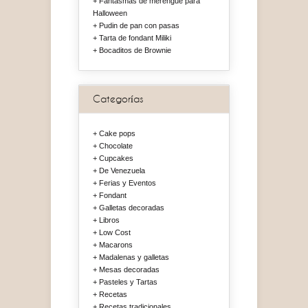
Fantasmas de merengue para
Halloween
Pudin de pan con pasas
Tarta de fondant Miliki
Bocaditos de Brownie
Categorías
Cake pops
Chocolate
Cupcakes
De Venezuela
Ferias y Eventos
Fondant
Galletas decoradas
Libros
Low Cost
Macarons
Madalenas y galletas
Mesas decoradas
Pasteles y Tartas
Recetas
Recetas tradicionales