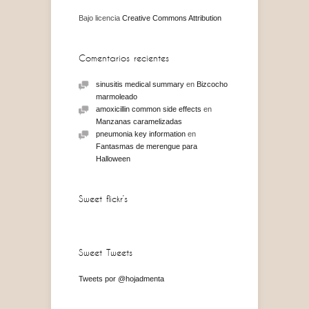
Bajo licencia
Creative Commons Attribution
Comentarios recientes
sinusitis medical summary
en
Bizcocho
marmoleado
amoxicillin common side effects
en
Manzanas caramelizadas
pneumonia key information
en
Fantasmas de merengue para
Halloween
Sweet flickr’s
Sweet Tweets
Tweets por @hojadmenta