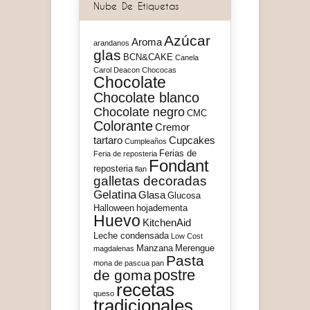
Nube De Etiquetas
Azúcar
Aroma
arandanos
glas
BCN&CAKE
Canela
Carol Deacon
Chococas
Chocolate
Chocolate blanco
Chocolate negro
CMC
Colorante
Cremor
tartaro
Cupcakes
Cumpleaños
Ferias de
Feria de reposteria
Fondant
reposteria
flan
galletas decoradas
Gelatina
Glasa
Glucosa
Halloween
hojadementa
Huevo
KitchenAid
Leche condensada
Low Cost
Manzana
Merengue
magdalenas
Pasta
mona de pascua
pan
postre
de goma
recetas
queso
tradicionales