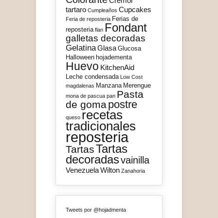
Cremor
tartaro
Cupcakes
Cumpleaños
Ferias de
Feria de reposteria
Fondant
reposteria
flan
galletas decoradas
Gelatina
Glasa
Glucosa
Halloween
hojadementa
Huevo
KitchenAid
Leche condensada
Low Cost
Manzana
Merengue
magdalenas
Pasta
mona de pascua
pan
postre
de goma
recetas
queso
tradicionales
reposteria
Tartas
Tartas
decoradas
vainilla
Venezuela
Wilton
Zanahoria
Tweets por @hojadmenta