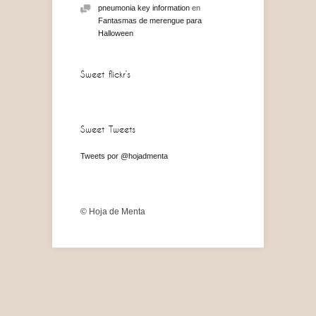
pneumonia key information
en
Fantasmas de merengue para
Halloween
Sweet flickr’s
Sweet Tweets
Tweets por @hojadmenta
© Hoja de Menta