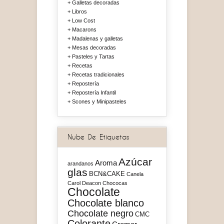
Galletas decoradas
Libros
Low Cost
Macarons
Madalenas y galletas
Mesas decoradas
Pasteles y Tartas
Recetas
Recetas tradicionales
Repostería
Repostería Infantil
Scones y Minipasteles
Nube De Etiquetas
Azúcar
Aroma
arandanos
glas
BCN&CAKE
Canela
Carol Deacon
Chococas
Chocolate
Chocolate blanco
Chocolate negro
CMC
Colorante