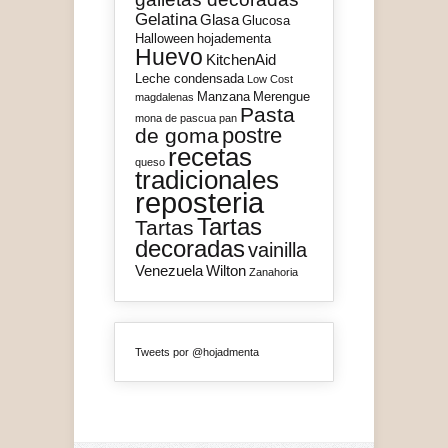
Gelatina
Glasa
Glucosa
Halloween
hojadementa
Huevo
KitchenAid
Leche condensada
Low Cost
Manzana
Merengue
magdalenas
Pasta
mona de pascua
pan
postre
de goma
recetas
queso
tradicionales
reposteria
Tartas
Tartas
decoradas
vainilla
Venezuela
Wilton
Zanahoria
Tweets por @hojadmenta