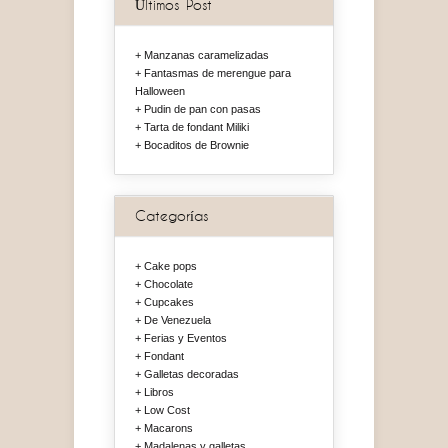
Últimos Post
Manzanas caramelizadas
Fantasmas de merengue para
Halloween
Pudin de pan con pasas
Tarta de fondant Miliki
Bocaditos de Brownie
Categorías
Cake pops
Chocolate
Cupcakes
De Venezuela
Ferias y Eventos
Fondant
Galletas decoradas
Libros
Low Cost
Macarons
Madalenas y galletas