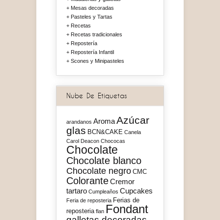
Mesas decoradas
Pasteles y Tartas
Recetas
Recetas tradicionales
Repostería
Repostería Infantil
Scones y Minipasteles
Nube De Etiquetas
Azúcar
Aroma
arandanos
glas
BCN&CAKE
Canela
Carol Deacon
Chococas
Chocolate
Chocolate blanco
Chocolate negro
CMC
Colorante
Cremor
tartaro
Cupcakes
Cumpleaños
Ferias de
Feria de reposteria
Fondant
reposteria
flan
galletas decoradas