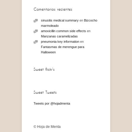
Comentarios recientes
sinusitis medical summary
en
Bizcocho
marmoleado
amoxicillin common side effects
en
Manzanas caramelizadas
pneumonia key information
en
Fantasmas de merengue para
Halloween
Sweet flickr’s
Sweet Tweets
Tweets por @hojadmenta
© Hoja de Menta