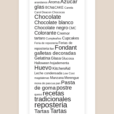
Azúcar
Aroma
arandanos
glas
BCN&CAKE
Canela
Carol Deacon
Chococas
Chocolate
Chocolate blanco
Chocolate negro
CMC
Colorante
Cremor
tartaro
Cupcakes
Cumpleaños
Ferias de
Feria de reposteria
Fondant
reposteria
flan
galletas decoradas
Gelatina
Glasa
Glucosa
Halloween
hojadementa
Huevo
KitchenAid
Leche condensada
Low Cost
Manzana
Merengue
magdalenas
Pasta
mona de pascua
pan
postre
de goma
recetas
queso
tradicionales
reposteria
Tartas
Tartas